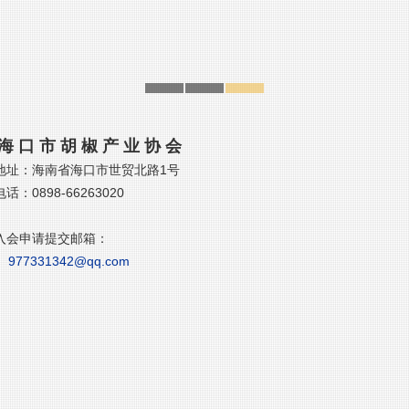
海 口 市 胡 椒 产 业 协 会
海南省海口市世贸北路1号
98-66263020
申请提交
邮箱：
977331342@qq.com