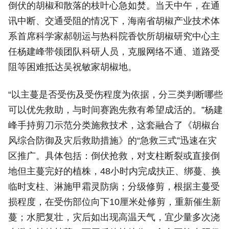
倒伏的胡椒和散落的枝叶心急如焚。当天中午，在通
讯中断、交通受阻的情况下，海南省胡椒产业技术体
系首席科学家郝朝运与热科院香饮所胡椒研究中心主
任杨建峰带领团队科研人员，克服网络不通、道路受
阻等困难抵达吴祝敏家胡椒地。
“以主蔓是否受伤及受伤程度为依据，分三类判断哪些
可以优先救助，与时间赛跑先救有希望成活的。”杨建
峰手持剪刀示范分类施救技术，这套融合了《胡椒台
风综合防御及灾后救助措施》的“急救三式”迅速在灾
区推广。具体包括：倒伏抢救，对支柱断裂或直接倒
地但主蔓完好的植株，48小时内完成扶正、绑蔓、换
临时支柱、淋施甲霜灵防病；分级修剪，根据主蔓受
损程度，在受伤部位向下10厘米处修剪，重新催生新
蔓；水肥复壮，灾后如出现高温天气，宜少量多次浇