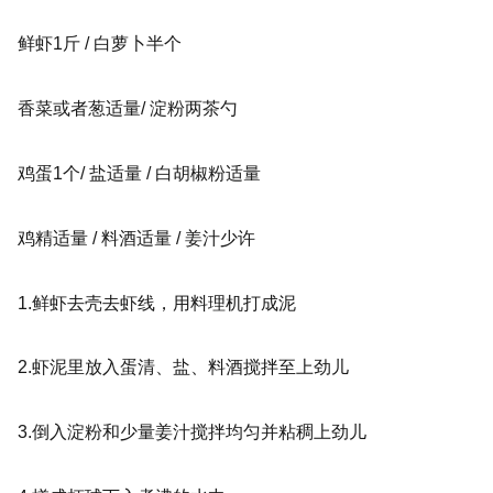
鲜虾1斤 / 白萝卜半个
香菜或者葱适量
/
淀粉两茶勺
鸡蛋1个
/ 盐适量 /
白胡椒粉适量
鸡精适量 /
料酒适量 / 姜汁少许
1.鲜虾去壳去虾线，用料理机打成泥
2.虾泥里放入蛋清、盐、料酒搅拌至上劲儿
3.倒入淀粉和少量姜汁搅拌均匀并粘稠上劲儿