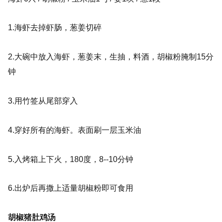
1.海虾去掉虾肠，
葱姜切碎
2.大碗中放入海虾，葱姜末，生抽，料酒，胡椒粉腌制15分
钟
3.用竹签从尾部穿入
4.穿好所有的海虾。表面刷一层玉米油
5.入烤箱上下火，180度，8--10分钟
6.出炉后再撒上适量胡椒粉即可食用
胡椒猪肚鸡汤