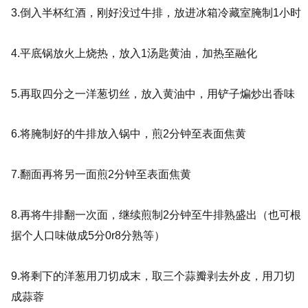
3.倒入半杯红酒，刚好没过牛排，放进冰箱冷藏室腌制1小时
4.平底锅放火上烧热，放入1汤匙黄油，加热至融化
5.再取四分之一洋葱切丝，放入黄油中，用铲子煸炒出香味
6.将腌制好的牛排放入锅中，煎2分钟至表面焦黄
7.翻面再将另一面煎2分钟至表面焦黄
8.再将牛排翻一次面，继续煎制2分钟至牛排熟盛出（也可根
据个人口味做成5分0r8分熟等）
9.将剩下的洋葱用刀切成末，取三个蒜瓣剥去外皮，用刀切
成蒜蓉