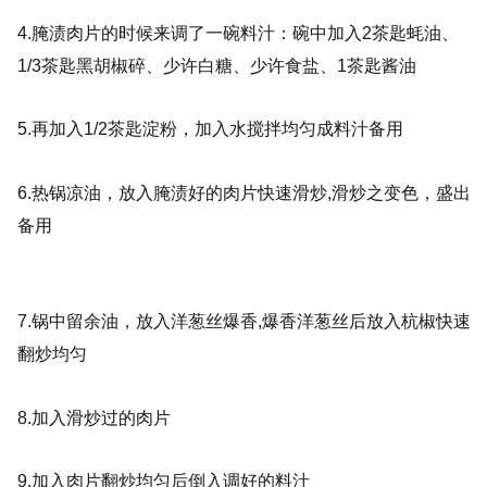
4.腌渍肉片的时候来调了一碗料汁：碗中加入2茶匙蚝油、
1/3茶匙黑胡椒碎、少许白
糖、少许食盐、1茶匙酱油
5.再加入1/2茶匙淀粉，加入水搅拌均匀成料汁备用
6.热锅凉油，放入腌渍好的肉片快速滑炒,
滑炒之变色，盛出
备用
7.锅中留余油，放入洋葱丝爆香,
爆香洋葱丝后放入杭椒快速
翻炒均匀
8.加入滑炒过的肉片
9.加入肉片翻炒均匀后倒入调好的料汁