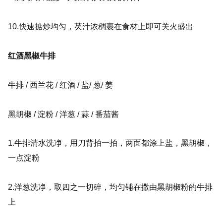
10.快速掂
炒均匀，芡汁浓稠裹在食材上即可关火盛出
红酒黑椒牛排
牛排 /
西兰花 / 红酒 /
盐
/ 葱
/ 姜
黑胡椒 / 淀粉 / 洋葱 / 蒜 / 番茄酱
1.牛排清水洗净，用刀背拍一拍，两面都涂上盐，黑胡椒，
一点淀粉
2.洋葱洗净，取四之一切碎，均匀铺在撒由黑胡椒粉的牛排
上