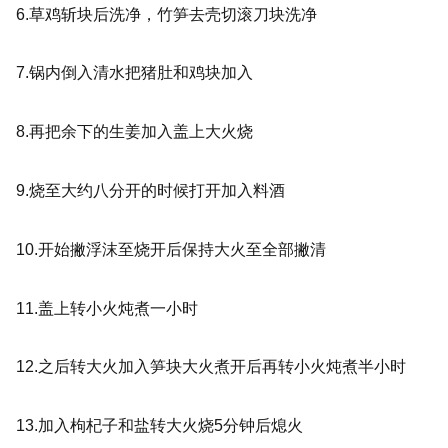
6.草鸡斩
块后洗净，竹笋去壳切滚刀块洗净
7.锅内倒入清水把猪肚和鸡块加入
8.再把余下的生姜加入盖上大火烧
9.
烧至大约八分开的时候打开加入料酒
10.开始撇浮沫至烧开后保持大火至全部撇清
11.盖上转小火炖煮一小时
12.之后转大火加入笋块大火煮开后再转小火炖煮半小时
13.加入枸杞子和盐转大火烧5分钟后熄火