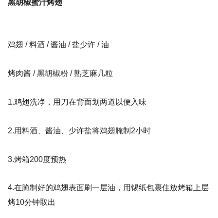
黑胡椒蜜汁烤翅
鸡翅 / 料酒 / 酱油 / 盐少许 / 油
烤肉酱 / 黑胡椒粉 / 熟芝麻几粒
1.鸡翅洗净，用刀在背面划两道以便入味
2.用料酒、酱
油、少许盐将鸡翅腌制2小时
3.烤箱200度预热
4.在腌制好的鸡翅表面刷一层油，用锡纸包裹住放烤箱上层
烤10分钟取出