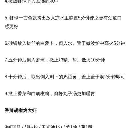
4.搓成虾球下入煮沸的水中
5. 虾球一变色就捞出放入凉水里静置5分钟使之更有劲道口
感更好
6.砂锅放入搓丝的白萝卜，倒入水。置于微波炉中高火5分钟
7.五分钟后倒入虾球，撒上鸡精、盐。低火10分钟
8.十分钟后，取出倒入剩下的鸡蛋黄，盖上盖子焖2分钟即可
9.撒上香菜和白胡椒粉，鲜虾丸子汤更加暖胃
香辣胡椒烤大虾
海虾6只 /
胡椒粉 /
玉米油1勺 /
姜1块 /
葱1段