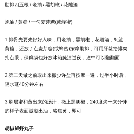
肋排四五根 /
老抽 / 黑胡椒 / 花雕酒
蚝油 / 黄糖 / 一勺麦芽糖(或蜂蜜)
1.排骨先要先好好入味，用老抽，黑胡椒，花雕酒，蚝油，
黄糖，还放了点麦芽糖(或蜂蜜)按摩肋排，可用牙签给排肉
扎点眼，保鲜膜包好放冰箱腌渍过夜，途中可以翻翻面
2.第二天做之前取出来撒少许盐再按摩一遍，过半小时后，
隔水蒸40分钟左右
3.刷层蜜和蒸出来的汤汁，撒上黑胡椒，240度烤十来分钟
的样子表面滋滋出油，略焦黄，即可
胡椒鲜虾丸子