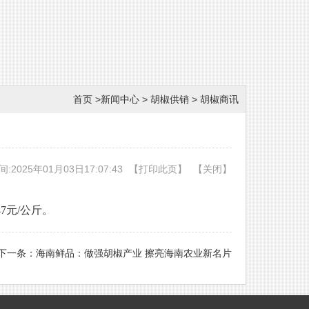
首页
>
新闻中心
>
胡椒供销
>
胡椒商讯
:2025年01月03日17:07:43
【
打印此页
】
【
关闭
】
7元/公斤。
下一条：
海南鲜品：做强胡椒产业 擦亮海南农业新名片